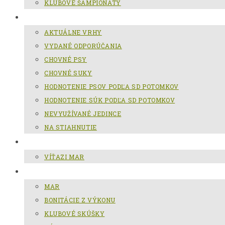
KLUBOVÉ ŠAMPIÓNÁTY
CHOV SLOVENSKÉHO KOPOVA
AKTUÁLNE VRHY
VYDANÉ ODPORÚČANIA
CHOVNÉ PSY
CHOVNÉ SUKY
HODNOTENIE PSOV PODĽA SD POTOMKOV
HODNOTENIE SÚK PODĽA SD POTOMKOV
NEVYUŽÍVANÉ JEDINCE
NA STIAHNUTIE
MAR
VÍŤAZI MAR
GALÉRIA
MAR
BONITÁCIE Z VÝKONU
KLUBOVÉ SKÚŠKY