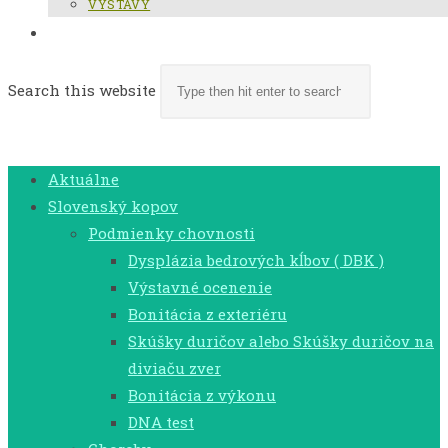
VÝSTAVY
TOGGLE WEBSITE SEARCH
Search this website
MENU
CLOSE
Aktuálne
Slovenský kopov
Podmienky chovnosti
Dysplázia bedrových kĺbov ( DBK )
Výstavné ocenenie
Bonitácia z exteriéru
Skúšky duričov alebo Skúšky duričov na
diviaču zver
Bonitácia z výkonu
DNA test