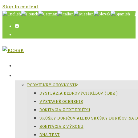
Skip to content
AKTUÁLNE
SLOVENSKÝ KOPOV
PODMIENKY CHOVNOSTI
DYSPLÁZIA BEDROVÝCH KĹBOV ( DBK )
VÝSTAVNÉ OCENENIE
BONITÁCIA Z EXTERIÉRU
SKÚŠKY DURIČOV ALEBO SKÚŠKY DURIČOV NA D
BONITÁCIA Z VÝKONU
DNA TEST