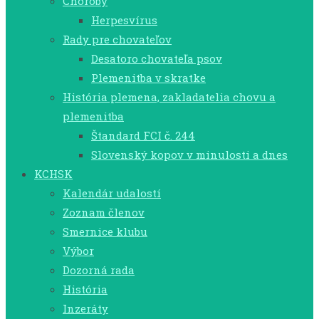
Choroby
Herpesvírus
Rady pre chovateľov
Desatoro chovateľa psov
Plemenitba v skratke
História plemena, zakladatelia chovu a
plemenitba
Štandard FCI č. 244
Slovenský kopov v minulosti a dnes
KCHSK
Kalendár udalostí
Zoznam členov
Smernice klubu
Výbor
Dozorná rada
História
Inzeráty