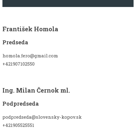
František Homola
Predseda
homola.fero@gmail.com
+421907102550
Ing. Milan Černok ml.
Podpredseda
podpredseda@slovensky-kopov.sk
+421905525551