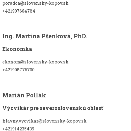
poradca@slovensky-kopov.sk
+421907664784
Ing. Martina Pšenková, PhD.
Ekonómka
ekonom@slovensky-kopov.sk
+421908776700
Marián Pollák
Výcvikár pre severoslovenskú oblasť
hlavny.vycvikar@slovensky-kopov.sk
+421914235439