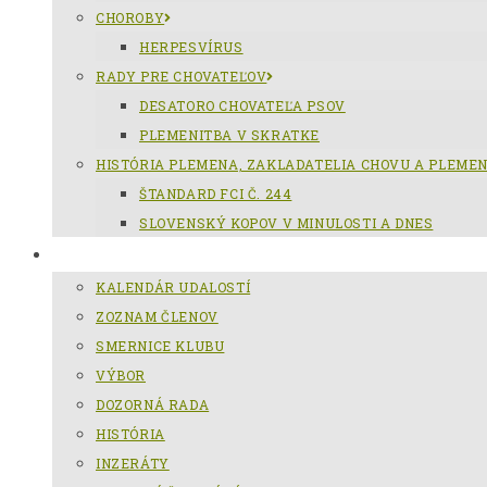
CHOROBY
HERPESVÍRUS
RADY PRE CHOVATEĽOV
DESATORO CHOVATEĽA PSOV
PLEMENITBA V SKRATKE
HISTÓRIA PLEMENA, ZAKLADATELIA CHOVU A PLEME
ŠTANDARD FCI Č. 244
SLOVENSKÝ KOPOV V MINULOSTI A DNES
KCHSK
KALENDÁR UDALOSTÍ
ZOZNAM ČLENOV
SMERNICE KLUBU
VÝBOR
DOZORNÁ RADA
HISTÓRIA
INZERÁTY