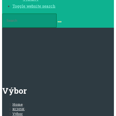
Toggle website search
Výbor
Home
>
KCHSK
>
Výbor