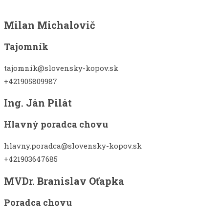
Milan Michalovič
Tajomník
tajomnik@slovensky-kopov.sk
+421905809987
Ing. Ján Pilát
Hlavný poradca chovu
hlavny.poradca@slovensky-kopov.sk
+421903647685
MVDr. Branislav Oťapka
Poradca chovu