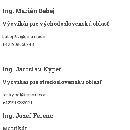
Ing. Marián Babej
Výcvikár pre východoslovenskú oblasť
babej197@gmail.com
+421908650943
Ing. Jaroslav Kýpeť
Výcvikár pre stredoslovenskú oblasť
leskypet@gmail.com
+421918335121
Ing. Jozef Ferenc
Matrikár