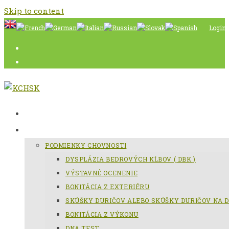
Skip to content
Login
AKTUÁLNE
SLOVENSKÝ KOPOV
PODMIENKY CHOVNOSTI
DYSPLÁZIA BEDROVÝCH KĹBOV ( DBK )
VÝSTAVNÉ OCENENIE
BONITÁCIA Z EXTERIÉRU
SKÚŠKY DURIČOV ALEBO SKÚŠKY DURIČOV NA D
BONITÁCIA Z VÝKONU
DNA TEST