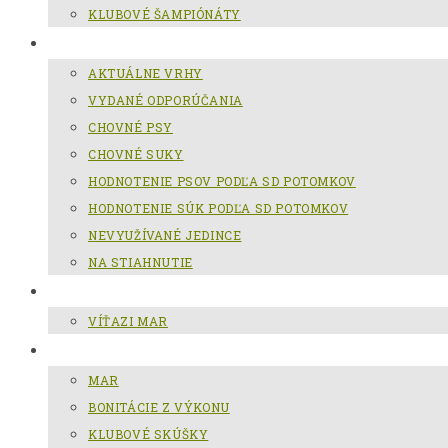
KLUBOVÉ ŠAMPIÓNÁTY
CHOV SLOVENSKÉHO KOPOVA
AKTUÁLNE VRHY
VYDANÉ ODPORÚČANIA
CHOVNÉ PSY
CHOVNÉ SUKY
HODNOTENIE PSOV PODĽA SD POTOMKOV
HODNOTENIE SÚK PODĽA SD POTOMKOV
NEVYUŽÍVANÉ JEDINCE
NA STIAHNUTIE
MAR
VÍŤAZI MAR
GALÉRIA
MAR
BONITÁCIE Z VÝKONU
KLUBOVÉ SKÚŠKY