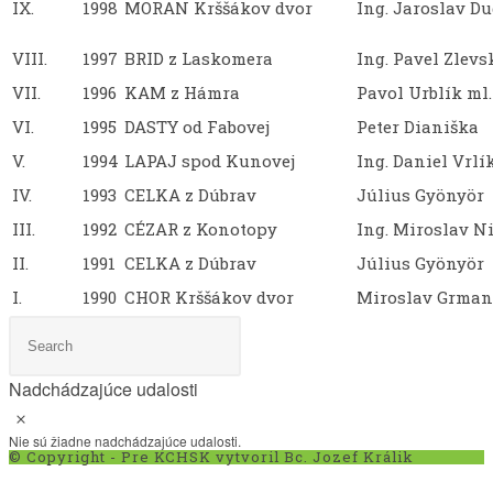
IX.
1998
MORAN Krššákov dvor
Ing. Jaroslav D
VIII.
1997
BRID z Laskomera
Ing. Pavel Zlevs
VII.
1996
KAM z Hámra
Pavol Urblík ml.
VI.
1995
DASTY od Fabovej
Peter Dianiška
V.
1994
LAPAJ spod Kunovej
Ing. Daniel Vrlí
IV.
1993
CELKA z Dúbrav
Július Gyönyör
III.
1992
CÉZAR z Konotopy
Ing. Miroslav N
II.
1991
CELKA z Dúbrav
Július Gyönyör
I.
1990
CHOR Krššákov dvor
Miroslav Grman
Nadchádzajúce udalosti
Notice
Nie sú žiadne nadchádzajúce udalosti.
© Copyright - Pre KCHSK vytvoril Bc. Jozef Králik