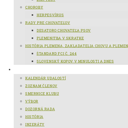
CHOROBY
HERPESVÍRUS
RADY PRE CHOVATEĽOV
DESATORO CHOVATEĽA PSOV
PLEMENITBA V SKRATKE
HISTÓRIA PLEMENA, ZAKLADATELIA CHOVU A PLEME
ŠTANDARD FCI Č. 244
SLOVENSKÝ KOPOV V MINULOSTI A DNES
KCHSK
KALENDÁR UDALOSTÍ
ZOZNAM ČLENOV
SMERNICE KLUBU
VÝBOR
DOZORNÁ RADA
HISTÓRIA
INZERÁTY