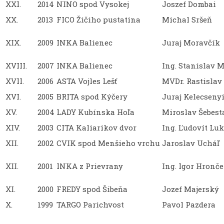
XXI.
2014
NINO spod Vysokej
Joszef Dombai
XX.
2013
FICO Žičiho pustatina
Michal Sršeň
XIX.
2009
INKA Balienec
Juraj Moravčík
XVIII.
2007
INKA Balienec
Ing. Stanislav 
XVII.
2006
ASTA Vojles Lešť
MVDr. Rastislav 
XVI.
2005
BRITA spod Kýčery
Juraj Kelecseny
XV.
2004
LADY Kubínska Hoľa
Miroslav Šebest
XIV.
2003
CITA Kaliarikov dvor
Ing. Ľudovít Lu
XII.
2002
CVIK spod Menšieho vrchu
Jaroslav Ucháľ
XII.
2001
INKA z Prievrany
Ing. Igor Hronč
XI.
2000
FREDY spod Šibeňa
Jozef Majerský
X.
1999
TARGO Parichvost
Pavol Pazdera