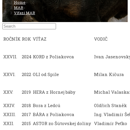
Home
>
MAR
>
Víťazi MAR
ROČNÍK
ROK
VÍŤAZ
VODIČ
XXVII.
2024
KORD z Poliakovca
Ivan Jasenovsk
XXVI.
2022
OLI od Spile
Milan Kičura
XXV.
2019
HERA z Hornej báby
Michal Valaska
XXIV.
2018
Bora z Ledcú
Oldřich Staněk
XXIII.
2017
BÁRA z Poliakovca
Ing. Vladimír Š
XXII.
2015
ASTOR zo Šútovskej doliny
Vladimír Peťko