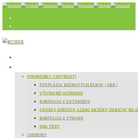
Skip
to
content
AKTUÁLNE
SLOVENSKÝ KOPOV
PODMIENKY CHOVNOSTI
DYSPLÁZIA BEDROVÝCH KĹBOV ( DBK )
VÝSTAVNÉ OCENENIE
BONITÁCIA Z EXTERIÉRU
SKÚŠKY DURIČOV ALEBO SKÚŠKY DURIČOV NA D
BONITÁCIA Z VÝKONU
DNA TEST
CHOROBY