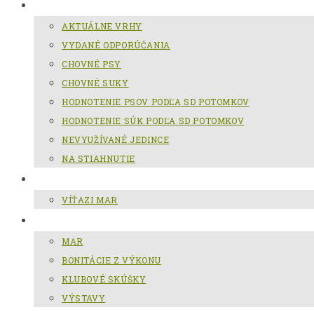
CHOV SLOVENSKÉHO KOPOVA
AKTUÁLNE VRHY
VYDANÉ ODPORÚČANIA
CHOVNÉ PSY
CHOVNÉ SUKY
HODNOTENIE PSOV PODĽA SD POTOMKOV
HODNOTENIE SÚK PODĽA SD POTOMKOV
NEVYUŽÍVANÉ JEDINCE
NA STIAHNUTIE
MAR
VÍŤAZI MAR
GALÉRIA
MAR
BONITÁCIE Z VÝKONU
KLUBOVÉ SKÚŠKY
VÝSTAVY