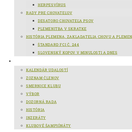
HERPESVÍRUS
RADY PRE CHOVATEĽOV
DESATORO CHOVATEĽA PSOV
PLEMENITBA V SKRATKE
HISTÓRIA PLEMENA, ZAKLADATELIA CHOVU A PLEME
ŠTANDARD FCI Č. 244
SLOVENSKÝ KOPOV V MINULOSTI A DNES
KCHSK
KALENDÁR UDALOSTÍ
ZOZNAM ČLENOV
SMERNICE KLUBU
VÝBOR
DOZORNÁ RADA
HISTÓRIA
INZERÁTY
KLUBOVÉ ŠAMPIÓNÁTY