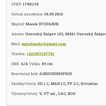
SPKP:
17401/18
Dátum narodenia:
04.05.2016
Majiteľ:
Marek ŠTOFANÍK
Adresa:
Uzovský Šalgov 162, 08261 Uzovský Šalgo
Mail:
mstofanik1@gmail.com
Telefón:
+421907197791
DBK:
A/A
Výška:
49 cm
Bonitačný kód:
A2B0C0D0E0F0G5
Skúšky/tituly:
SD 1.C, MAR I.C, PF 2.C, Diviačiar
Výstavy/tituly:
V, VT ml., CAC, BOS