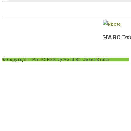
HARO Dz
© Copyright - Pre KCHSK vytvoril Bc. Jozef Králik