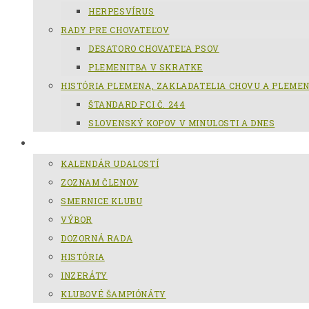
HERPESVÍRUS
RADY PRE CHOVATEĽOV
DESATORO CHOVATEĽA PSOV
PLEMENITBA V SKRATKE
HISTÓRIA PLEMENA, ZAKLADATELIA CHOVU A PLEME
ŠTANDARD FCI Č. 244
SLOVENSKÝ KOPOV V MINULOSTI A DNES
KCHSK
KALENDÁR UDALOSTÍ
ZOZNAM ČLENOV
SMERNICE KLUBU
VÝBOR
DOZORNÁ RADA
HISTÓRIA
INZERÁTY
KLUBOVÉ ŠAMPIÓNÁTY