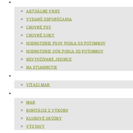
CHOV SLOVENSKÉHO KOPOVA
AKTUÁLNE VRHY
VYDANÉ ODPORÚČANIA
CHOVNÉ PSY
CHOVNÉ SUKY
HODNOTENIE PSOV PODĽA SD POTOMKOV
HODNOTENIE SÚK PODĽA SD POTOMKOV
NEVYUŽÍVANÉ JEDINCE
NA STIAHNUTIE
MAR
VÍŤAZI MAR
GALÉRIA
MAR
BONITÁCIE Z VÝKONU
KLUBOVÉ SKÚŠKY
VÝSTAVY