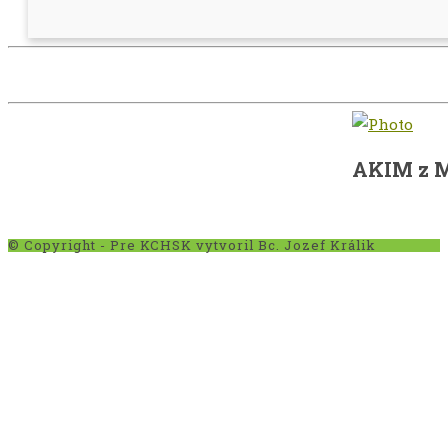
AKIM z M
© Copyright - Pre KCHSK vytvoril Bc. Jozef Králik