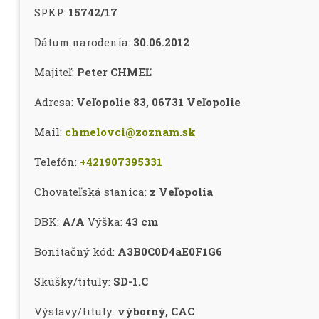
SPKP:
15742/17
Dátum narodenia:
30.06.2012
Majiteľ:
Peter CHMEĽ
Adresa:
Veľopolie 83, 06731 Veľopolie
Mail:
chmelovci@zoznam.sk
Telefón:
+421907395331
Chovateľská stanica:
z Veľopolia
DBK:
A/A
Výška:
43 cm
Bonitačný kód:
A3B0C0D4aE0F1G6
Skúšky/tituly:
SD-1.C
Výstavy/tituly:
výborný, CAC