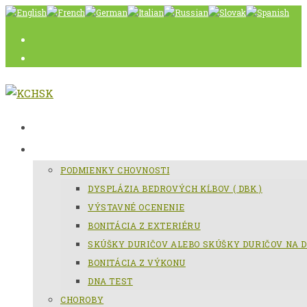
Skip
to
content
AKTUÁLNE
SLOVENSKÝ KOPOV
PODMIENKY CHOVNOSTI
DYSPLÁZIA BEDROVÝCH KĹBOV ( DBK )
VÝSTAVNÉ OCENENIE
BONITÁCIA Z EXTERIÉRU
SKÚŠKY DURIČOV ALEBO SKÚŠKY DURIČOV NA D
BONITÁCIA Z VÝKONU
DNA TEST
CHOROBY