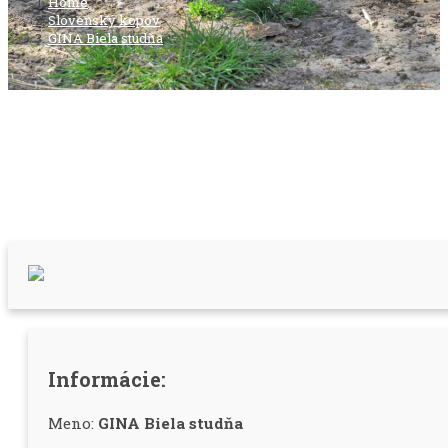
Home
>
Slovenský kopov
>
GINA Biela studňa
Informácie:
Meno:
GINA Biela studňa