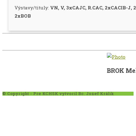
Výstavy/tituly:
VN, V, 3xCAJC, R.CAC, 2xCACIB-J, 
2xBOB
BROK Mel
© Copyright - Pre KCHSK vytvoril Bc. Jozef Králik