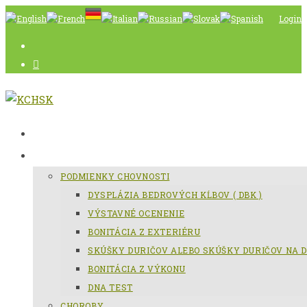
Skip
Login
to
content
AKTUÁLNE
SLOVENSKÝ KOPOV
PODMIENKY CHOVNOSTI
DYSPLÁZIA BEDROVÝCH KĹBOV ( DBK )
VÝSTAVNÉ OCENENIE
BONITÁCIA Z EXTERIÉRU
SKÚŠKY DURIČOV ALEBO SKÚŠKY DURIČOV NA D
BONITÁCIA Z VÝKONU
DNA TEST
CHOROBY