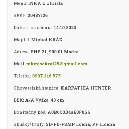
Meno:
INKA z Uhlišťa
SPKP:
20487/26
Dátum narodenia:
14.10.2023
Majiteľ:
Michal KRÁĽ
Adresa:
SNP 21, 900 01 Modra
Mail:
mkmisokral25@gmail.com
Telefón:
0907 216 575
Chovateľská stanica:
KARPATHIA HUNTER
DBK:
A/A
Výška:
43 cm
Bonitačný kód:
A0B0C0D4aE0F0G6
Skúšky/tituly:
SD-FD-FSMP I.cena, PF II.cena