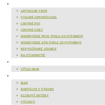
CHOV SLOVENSKÉHO KOPOVA
AKTUÁLNE VRHY
VYDANÉ ODPORÚČANIA
CHOVNÉ PSY
CHOVNÉ SUKY
HODNOTENIE PSOV PODĽA SD POTOMKOV
HODNOTENIE SÚK PODĽA SD POTOMKOV
NEVYUŽÍVANÉ JEDINCE
NA STIAHNUTIE
MAR
VÍŤAZI MAR
GALÉRIA
MAR
BONITÁCIE Z VÝKONU
KLUBOVÉ SKÚŠKY
VÝSTAVY