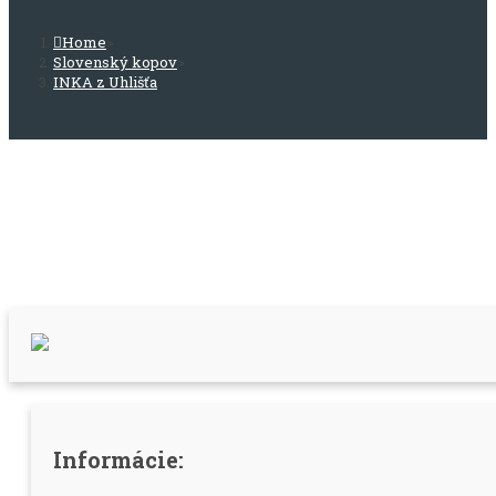
Home
>
Slovenský kopov
>
INKA z Uhlišťa
Informácie: