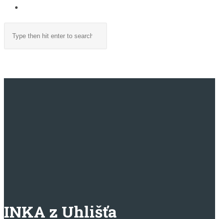
TOGGLE
WEBSITE
Search
SEARCH
this
website
MENU
CLOSE
INKA z Uhlišťa