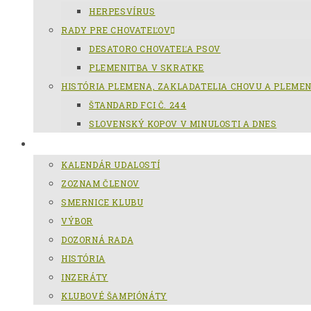
HERPESVÍRUS
RADY PRE CHOVATEĽOV
DESATORO CHOVATEĽA PSOV
PLEMENITBA V SKRATKE
HISTÓRIA PLEMENA, ZAKLADATELIA CHOVU A PLEME
ŠTANDARD FCI Č. 244
SLOVENSKÝ KOPOV V MINULOSTI A DNES
KCHSK
KALENDÁR UDALOSTÍ
ZOZNAM ČLENOV
SMERNICE KLUBU
VÝBOR
DOZORNÁ RADA
HISTÓRIA
INZERÁTY
KLUBOVÉ ŠAMPIÓNÁTY