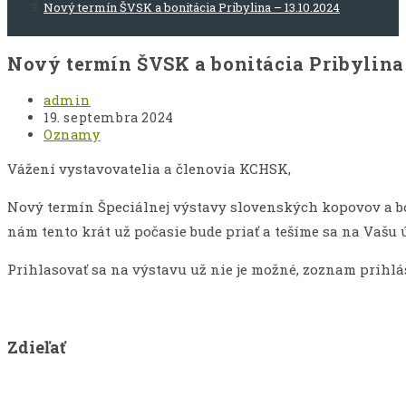
Nový termín ŠVSK a bonitácia Pribylina – 13.10.2024
Nový termín ŠVSK a bonitácia Pribylina 
Post
admin
author:
Post
19. septembra 2024
published:
Post
Oznamy
category:
Vážení vystavovatelia a členovia KCHSK,
Nový termín Špeciálnej výstavy slovenských kopovov a boni
nám tento krát už počasie bude priať a tešíme sa na Vašu ú
Prihlasovať sa na výstavu už nie je možné, zoznam prih
Share
Zdieľať
this
Opens
content