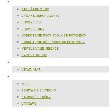
CHOV SLOVENSKÉHO KOPOVA
AKTUÁLNE VRHY
VYDANÉ ODPORÚČANIA
CHOVNÉ PSY
CHOVNÉ SUKY
HODNOTENIE PSOV PODĽA SD POTOMKOV
HODNOTENIE SÚK PODĽA SD POTOMKOV
NEVYUŽÍVANÉ JEDINCE
NA STIAHNUTIE
MAR
VÍŤAZI MAR
GALÉRIA
MAR
BONITÁCIE Z VÝKONU
KLUBOVÉ SKÚŠKY
VÝSTAVY