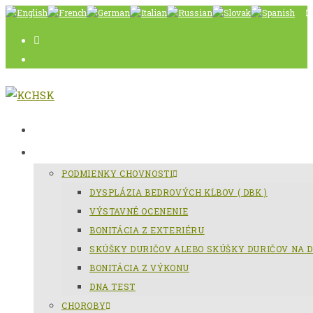
Skip
to
content
AKTUÁLNE
SLOVENSKÝ KOPOV
PODMIENKY CHOVNOSTI
DYSPLÁZIA BEDROVÝCH KĹBOV ( DBK )
VÝSTAVNÉ OCENENIE
BONITÁCIA Z EXTERIÉRU
SKÚŠKY DURIČOV ALEBO SKÚŠKY DURIČOV NA D
BONITÁCIA Z VÝKONU
DNA TEST
CHOROBY